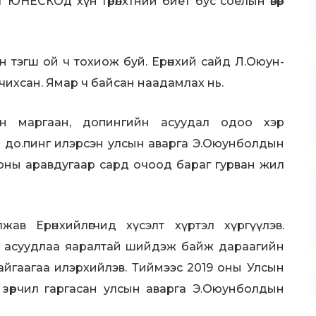
ЮНЕСКО­д хүн төрөлхтний биет бус соёлын өвөөр
 тэгш ой ч тохиож буй. Ерөнхий сайд Л.Оюун­
чихсан. Ямар ч байсан наадамлах нь.
н маргаан, допингийн асуудал одоо хэр
р до.пинг илэрсэн улсын аварга Э.Оюунболдын
 оны аравдугаар сард очоод бараг гурван жил
ав Ерөнхийлөгчид хүсэлт хүртэл хүргүүлэв.
йн асуудлаа яаралтай шийдэж байж дараагийн
йгаагаа илэрхийлэв. Тиймээс 2019 оны Улсын
зөрчил гаргасан улсын аварга Э.Оюунболдын
 аварга Н.Батсуурьт даян аварга, улсын харцага