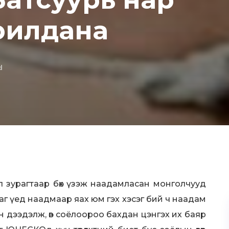
рилдана
d
л зурагтаар бөх үзэж наадамласан монголчууд
аг үед наадмаар яах юм гэх хэсэг бий ч наадам
н дээдэлж, өв соёлоороо бахдан цэнгэх их баяр