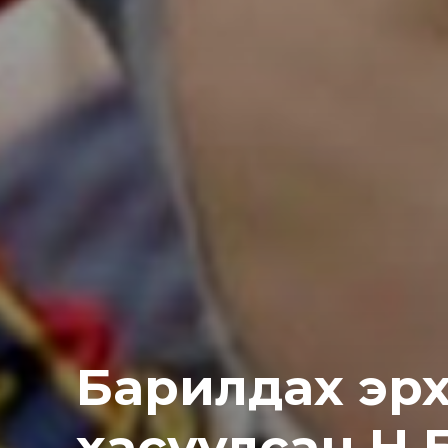
Барилдах эрх
хасуулсан Н.