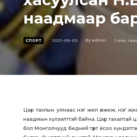
наадмаар ба
By
admin
2021-06-03
1
min. rea
СПОРТ
Цар тахлын улмаас нэг жил өнжиж, нэг жи
наадмын хүлээлттэй байна. Цар тахалтай ц
бол Монголчууд бидний төрт ёсоо хүндэтгэ