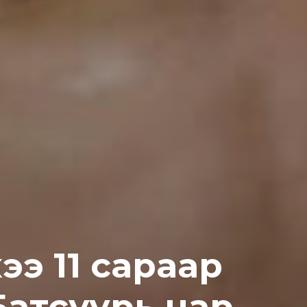
ээ 11 сараар
Батсуурь нар