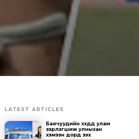
LATEST ARTICLES
Баячуудийн хүүхдүүд улам
зэрлэгшиж улныхан
хэмээн дорд үзэх