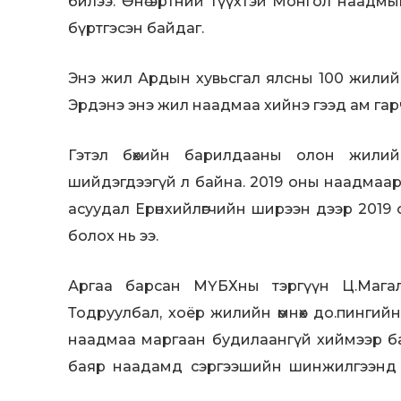
билээ. Өнө эртний түүхтэй Монгол наадмыг 
бүртгэсэн байдаг.
Энэ жил Ардын хувьсгал ялсны 100 жилийн
Эрдэнэ энэ жил наадмаа хийнэ гээд ам гар
Гэтэл бөхийн барилдааны олон жилий
шийдэгдээгүй л байна. 2019 оны наадмаа
асуудал Ерөнхийлөгчийн ширээн дээр 2019
болох нь ээ.
Аргаа барсан МҮБХ­ны тэргүүн Ц.Магалж
Тодруулбал, хоёр жилийн өмнөх до.пинги
наадмаа маргаан будилаангүй хиймээр ба
баяр наадамд сэргээшийн шинжилгээнд 
цолыг хураах, түүнд өвдөг шороодсон улсын