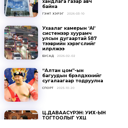
хандлага газар авч
байна
ГЭМТ ХЭРЭГ
2026-03-10
Ухаалаг камерын ‘AI’
системээр хуурамч
улсын дугаартай 587
тээврийн хэрэгслийг
илрүүлжээ
БУСАД
2026-02-02
“Алтан цом”-ын
багуудын бүрэлдэхүүнийг
сугалаагаар тодруулна
СПОРТ
2025-10-20
Ц.ДАВААСҮРЭН: УИХ-ЫН
ТОГТООЛЫГ ҮХЦ
ЗӨРЧИЛТЭЙ ГЭЖ