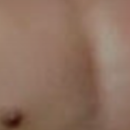
Don't miss out!
Sing up for our newsletter to stay in the loop
SUBSCRIB