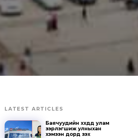
LATEST ARTICLES
Баячуудийн хүүхдүүд улам
зэрлэгшиж улныхан
хэмээн дорд үзэх