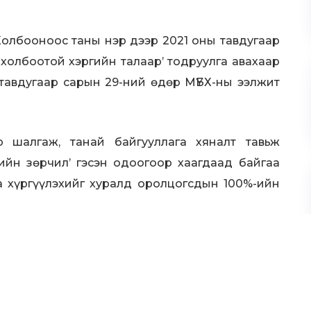
олбооноос таны нэр дээр 2021 оны тавдугаар
 холбоотой хэргийн талаар’ тодруулга авахаар
 тавдугаар сарын 29-ний өдөр МҮБХ-ны ээлжит
 шалгаж, танай байгууллага хяналт тавьж
ийн зөрчил’ гэсэн одоогоор хаагдаад байгаа
а хүргүүлэхийг хуралд оролцогсдын 100%-ийн
 шаардлагаар дээрх зөрчил гаргасан гэх 38
сарын 10-ны өдрийн дотор МҮБХ-нд ирүүлэх,
ээнд гарган өгөхийг шаардан гомдол гаргаж
риуг заагдсан хугацаанд ирүүлэхгүй бол дээд