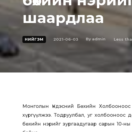
бөхийн нэрий
шаардлаа
By
admin
2021-06-03
Less tha
НИЙГЭМ
Монголын Үндэсний Бөхийн Холбооноос
хүргүүлжээ. Тодруулбал, уг холбооноос 
бөхийн нэрийг зургаадугаар сарын 10-н