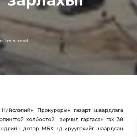
г зарлахыг
n 1
min. read
 Нийслэлийн Прокурорын газарт шаардлага
допингтой холбоотой зөpчил гаргасан гэх 38
ы өдрийн дотор МҮБХ-нд ирүүлэхийг шаардсан