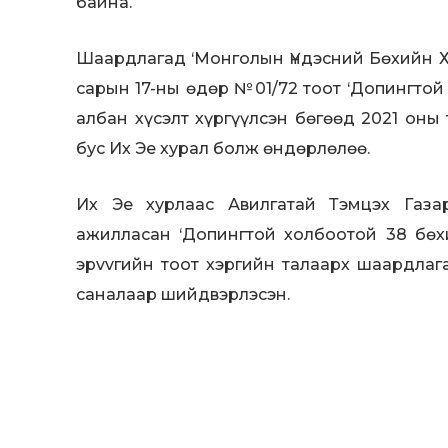
байна.
Шаардлагад ‘Монголын Үндэсний Бөхийн Х
сарын 17-ны өдөр №01/72 тоот ‘Допингтой
албан хүсэлт хүргүүлсэн бөгөөд 2021 оны
бус Их Эе хурал болж өндөрлөлөө.
Их Эе хурлаас Авилгатай Тэмцэх Газар
ажилласан ‘Допингтой холбоотой 38 бөх
эpvvгийн тоот хэргийн талаарх шаардлаг
саналаар шийдвэрлэсэн.
Энэхүү шийдвэрийн дагуу гаргаж байгаа
бөхийн нэрийг 2021 оны зургаадугаар 
хэргийн мэдээллийг зохих хуулийн хүр
байна.Хэрэв энэхүү албан шаардлагын ха