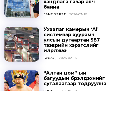
хандлага газар авч
байна
ГЭМТ ХЭРЭГ
2026-03-10
Ухаалаг камерын ‘AI’
системээр хуурамч
улсын дугаартай 587
тээврийн хэрэгслийг
илрүүлжээ
БУСАД
2026-02-02
“Алтан цом”-ын
багуудын бүрэлдэхүүнийг
сугалаагаар тодруулна
СПОРТ
2025-10-20
Ц.ДАВААСҮРЭН: УИХ-ЫН
ТОГТООЛЫГ ҮХЦ
ЗӨРЧИЛТЭЙ ГЭЖ