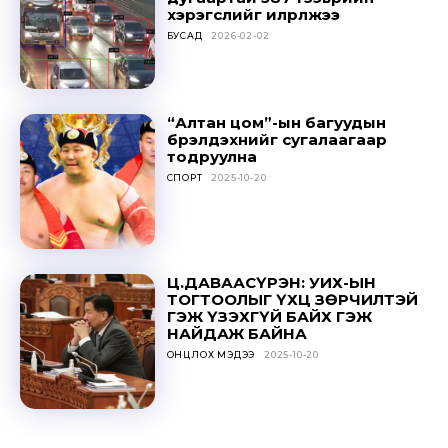
хэрэгслийг илрүүлжээ
БУСАД
2026-02-02
SUBSCRIBE
“Алтан цом”-ын багуудын
бүрэлдэхүүнийг сугалаагаар
тодруулна
СПОРТ
2025-10-20
Ц.ДАВААСҮРЭН: УИХ-ЫН
ТОГТООЛЫГ ҮХЦ ЗӨРЧИЛТЭЙ
ГЭЖ ҮЗЭХГҮЙ БАЙХ ГЭЖ
НАЙДАЖ БАЙНА
ОНЦЛОХ МЭДЭЭ
2025-10-20