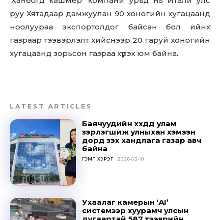
‘Ханбогд кашмер’ компани урьд нь Итали улс
руу Хятадаар дамжуулан 90 хоногийн хугацаанд
ноолуураа экспортолдог байсан бол ийнхүү
газраар тээвэрлэлт хийснээр 20 гаруй хоногийн
хугацаанд зорьсон газраа хүрэх юм байна.
LATEST ARTICLES
Баячуудийн хүүхдүүд улам
зэрлэгшиж улныхан хэмээн
дорд үзэх хандлага газар авч
байна
ГЭМТ ХЭРЭГ
2026-03-10
Don't miss
out!
Ухаалаг камерын ‘AI’
Sing up for our newsletter
системээр хуурамч улсын
дугаартай 587 тээврийн
to stay in the loop.