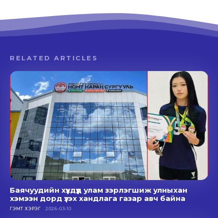
RELATED ARTICLES
Баячуудийн хүүхдүүд улам зэрлэгшиж улныхан
хэмээн дорд үзэх хандлага газар авч байна
ГЭМТ ХЭРЭГ
2026-03-10