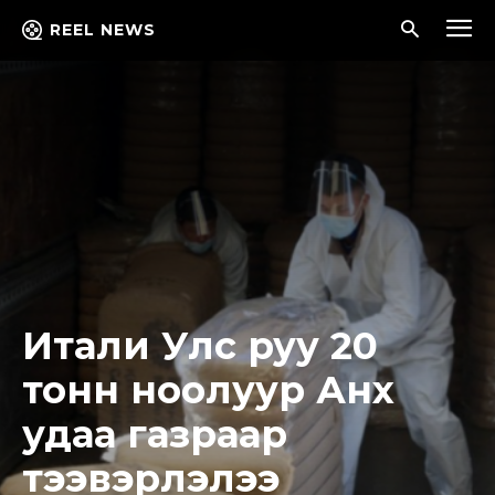
REEL NEWS
Итали Улс руу 20
тонн ноолуур Анх
удаа газраар
тээвэрлэлээ