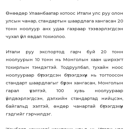
Өнөөдөр Улаанбаатар хотоос Итали улс руу олон
улсын чанар, стандартын шаардлага хангасан 20
тонн ноолуур анх удаа газраар тээвэрлэгдсэн
чухал үйл явдал тохиолоо.
Итали руу экспортод гарч буй 20 тонн
ноолуурын 10 тонн нь Монголын хаан ширхэгт
тохирлын тэмдэгтэй. Тодруулбал, тухайн ноос
ноолуураар бүтээгдсэн бүтээгдэхүүн нь тогтоосон
стандарт шаардлагыг бүрэн хангасан, Монголын
гарал үүсэлтэй, 100 хувь ноолуураар
үйлдвэрлэгдсэн, дэлхийн стандартад нийцсэн,
байгальд ээлтэй, өндөр чанартай бүтээгдэхүүн
гэдгийг гэрчилдэг.