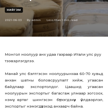
НИЙГЭМ
2021-06-03
Less than 1
min. read
By
admin
Монгол ноолуур анх удаа газраар Итали улс руу
тээвэрлэгдлээ.
Манай улс бэлтгэсэн ноолуурынхаа 60-70 хувьд
анхан шатны боловсруулалт хийж, угаасан
байдлаар экспортолдог. Цаашид угаасан
ноолуурын экспортыг багасгаж улмаар зогсоох,
нэмүү өртөг шингэсэн бүтээгдэхүүн үйлдвэрлэл,
экспортыг нэмэгдүүлэхэд анхаарч байна.