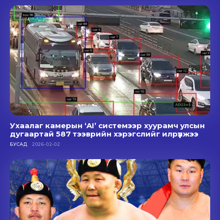
Ухаалаг камерын ‘AI’ системээр хуурамч улсын
дугаартай 587 тээврийн хэрэгслийг илрүүлжээ
БУСАД
2026-02-02