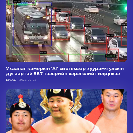
Ухаалаг камерын ‘AI’ системээр хуурамч улсын
дугаартай 587 тээврийн хэрэгслийг илрүүлжээ
БУСАД
2026-02-02