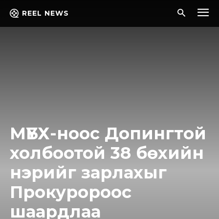
REEL NEWS
МҮБХ-ноос Дoпингтoй
холбоотой 38 бөхийн
нэрийг зарлахыг
Прокуророос
шаардлаа