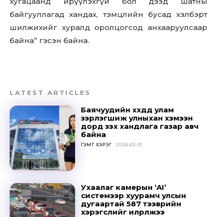
хугацаанд ирүүлэхгүй бол дээд шатны
байгууллагад хандах, тэмцлийн бусад хэлбэрт
шилжихийг хуралд оролцогсод анхааруулсаар
байна” гэсэн байна.
LATEST ARTICLES
Баячуудийн хүүхдүүд улам
зэрлэгшиж улныхан хэмээн
дорд үзэх хандлага газар авч
байна
ГЭМТ ХЭРЭГ
2026-03-10
Don't miss
out!
Ухаалаг камерын ‘AI’
системээр хуурамч улсын
Sing up for our newsletter
дугаартай 587 тээврийн
to stay in the loop.
хэрэгслийг илрүүлжээ