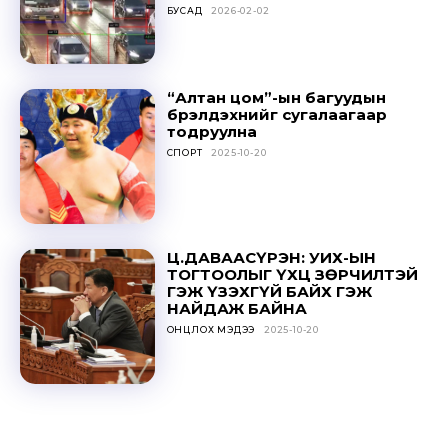
БУСАД
2026-02-02
SUBSCRIBE
“Алтан цом”-ын багуудын
бүрэлдэхүүнийг сугалаагаар
тодруулна
СПОРТ
2025-10-20
Ц.ДАВААСҮРЭН: УИХ-ЫН
ТОГТООЛЫГ ҮХЦ ЗӨРЧИЛТЭЙ
ГЭЖ ҮЗЭХГҮЙ БАЙХ ГЭЖ
НАЙДАЖ БАЙНА
ОНЦЛОХ МЭДЭЭ
2025-10-20