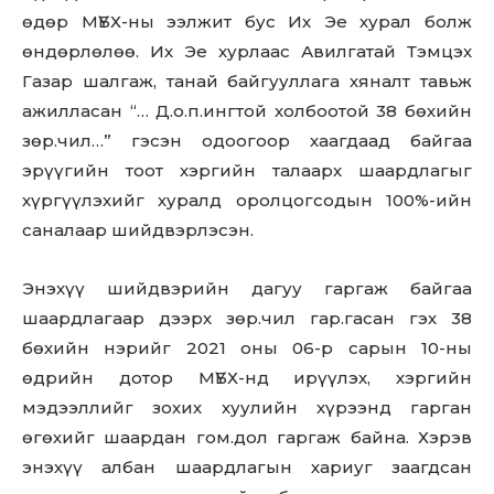
өдөр МҮБХ-ны ээлжит бус Их Эе хурал болж
өндөрлөлөө. Их Эе хурлаас Авилгатай Тэмцэх
Газар шалгаж, танай байгууллага хяналт тавьж
ажилласан “… Д.о.п.ингтой холбоотой 38 бөхийн
зөр.чил…” гэсэн одоогоор хаагдаад байгаа
эрүүгийн тоот хэргийн талаарх шаардлагыг
хүргүүлэхийг хуралд оролцогсодын 100%-ийн
саналаар шийдвэрлэсэн.
Энэхүү шийдвэрийн дагуу гаргаж байгаа
шаардлагаар дээрх зөр.чил гар.гасан гэх 38
бөхийн нэрийг 2021 оны 06-р сарын 10-ны
өдрийн дотор МҮБХ-нд ирүүлэх, хэргийн
мэдээллийг зохих хуулийн хүрээнд гарган
өгөхийг шаардан гом.дол гаргаж байна. Хэрэв
энэхүү албан шаардлагын хариуг заагдсан