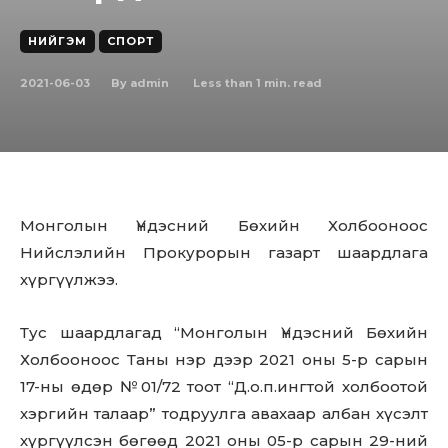
НИЙГЭМ
СПОРТ
2021-06-03
Less than 1
min. read
By
admin
Монголын Үндэсний Бөхийн Холбооноос
Нийслэлийн Прокурорын газарт шаардлага
хүргүүлжээ.
Тус шаардлагад “Монголын Үндэсний Бөхийн
Холбооноос Таны нэр дээр 2021 оны 5-р сарын
17-ны өдөр №01/72 тоот “Д.о.п.ингтой холбоотой
хэргийн талаар” тодруулга авахаар албан хүсэлт
хүргүүлсэн бөгөөд 2021 оны 05-р сарын 29-ний