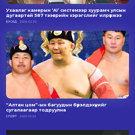
Ухаалаг камерын ‘AI’ системээр хуурамч улсын
дугаартай 587 тээврийн хэрэгслийг илрүүлжээ
БУСАД
2026-02-02
“Алтан цом”-ын багуудын бүрэлдэхүүнийг
сугалаагаар тодруулна
СПОРТ
2025-10-20