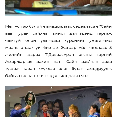
Мөн тус гэр бүлийн амьдралаас сэдэвлэсэн “Сайн
аав” уран сайхны киног дэлгэцэнд гаргаж
чамгүй олон үзэгчдэд хүрснийг уншигчид
маань андахгүй биз ээ. Эдгээр үйл явдлаас 5
жилийн дараа Т.Даваасүрэн агсны гэргий
Амаржаргал дахин нэг “Сайн аав”-ын заяа
түшиж таван хүүхдээ элэг бүтэн амьдруулж
байгаа талаар хэвлэлд ярилцлага өгчээ.