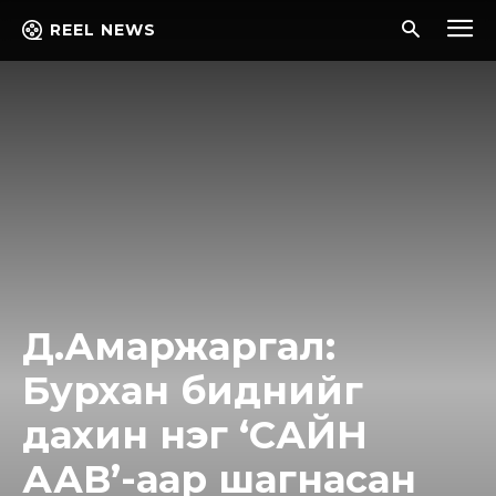
REEL NEWS
Д.Амаржаргал:
Бурхан биднийг
дахин нэг ‘САЙН
ААВ’-аар шагнасан