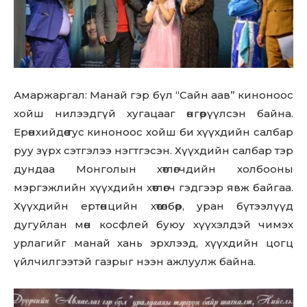
Амаржаргал: Манай гэр бүл “Сайн аав” киноноос
хойш нилээдгүй хугацааг өнгөрүүлсэн байна.
Ерөнхийдөө тус киноноос хойш би хүүхдийн салбар
руу зүрх сэтгэлээ нэгтгэсэн. Хүүхдийн салбар тэр
дундаа Монголын хөтлөгчдийн холбооны
мэргэжлийн хүүхдийн хөтлөгч гэдгээр явж байгаа.
Хүүхдийн ертөнцийн хөтөлбөр, уран бүтээлүүд
дугуйлан мөн косфлей буюу хүүхэлдэй чимэх
урлагийг манай хань эрхлээд, хүүхдийн цогц
үйлчилгээтэй газрыг нээн ажлуулж байна.