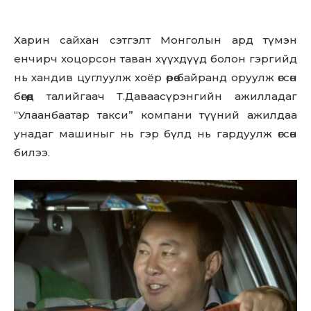
Харин сайхан сэтгэлт Монголын ард түмэн
eнчиpч хоцорсон таван хүүхдүүд болон гэргийд
нь хандив цуглуулж хоёр өрөө байранд оруулж өгсөн
бөгөөд тaлийгaaч Т.Даваасүрэнгийн ажилладаг
“Улаанбаатар такси” компани түүний ажилдаа
унадаг машиныг нь гэр бүлд нь гардуулж өгсөн
билээ.