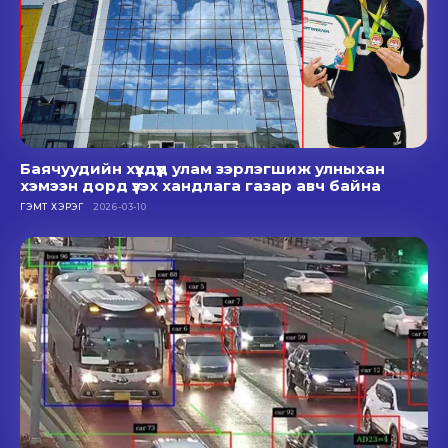
Баячуудийн хүүхдүүд улам зэрлэгшиж улныхан
хэмээн дорд үзэх хандлага газар авч байна
ГЭМТ ХЭРЭГ
2026-03-10