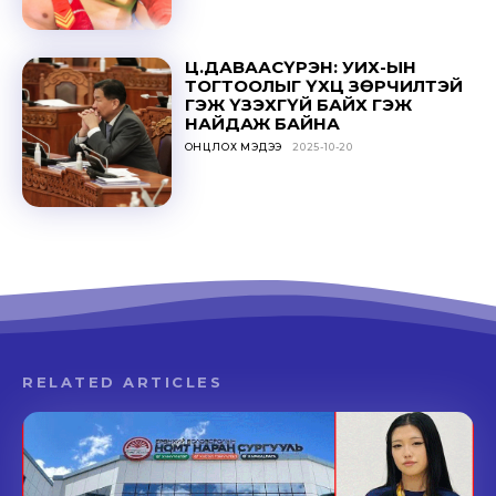
Ц.ДАВААСҮРЭН: УИХ-ЫН
ТОГТООЛЫГ ҮХЦ ЗӨРЧИЛТЭЙ
ГЭЖ ҮЗЭХГҮЙ БАЙХ ГЭЖ
НАЙДАЖ БАЙНА
ОНЦЛОХ МЭДЭЭ
2025-10-20
RELATED ARTICLES