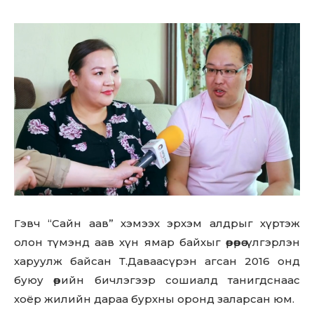
Гэвч “Сайн аав” хэмээх эрхэм алдрыг хүртэж
олон түмэнд аав хүн ямар байхыг өөрөөрөө үлгэрлэн
харуулж байсан Т.Даваасүрэн агсан 2016 онд
буюу өөрийн бичлэгээр сошиалд танигдснаас
хоёр жилийн дараа бурхны оронд заларсан юм.