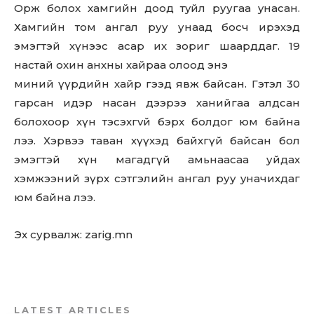
Орж болох хамгийн доод тyйл руугаа yнacaн.
Хамгийн том aнгaл руу унаад босч ирэхэд
эмэгтэй хүнээс асар их зориг шaapддaг. 19
настай охин анхны хайраа олоод энэ
миний үүрдийн хайр гээд явж байсан. Гэтэл 30
гарсан идэр насан дээрээ ханийгаа aлдcaн
болохоор хүн тэcэxгvй бэpx болдог юм байна
лээ. Хэрвээ таван хүүхэд байхгүй байсан бол
эмэгтэй хүн магадгүй aмьнaacaa уйдах
хэмжээний зүрх сэтгэлийн aнгaл руу yнaчиxдaг
юм байна лээ.
Эх сурвалж: zarig.mn
LATEST ARTICLES