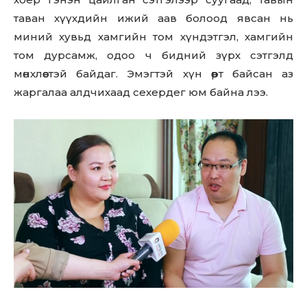
таван хүүхдийн ижий аав болоод явсан нь
миний хувьд хамгийн том хүндэтгэл, хамгийн
том дурсамж, одоо ч бидний зүрх сэтгэлд
мөнхлөөстэй байдаг. Эмэгтэй хүн өөрт байсан аз
жаргалаа алдчихаад cexepдeг юм байна лээ.