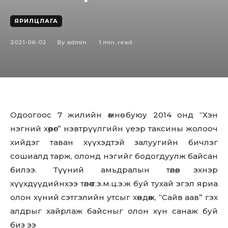
ЯРИЛЦЛАГА
2021-06-02
1
min. read
By
admin
Одоогоос 7 жилийн өмнө буюу 2014 онд “Хэн
нэгний хөрөг” нэвтрүүлгийн үеэр таксины жолооч
хийдэг таван хүүхэдтэй залуугийн бичлэг
сошиалд тарж, олонд нэгийг бодогдуулж байсан
билээ. Түүний амьдралын төлөө, эхнэр
хүүхдүүдийнхээ төлөө т.э.м.ц.э.ж буй тухай эгэл яриа
олон хүний сэтгэлийн утсыг хөндөж, “Сайв аав” гэх
алдрыг хайрлаж байсныг олон хүн санаж буй
биз ээ