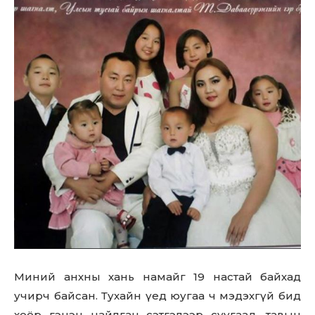
Don't miss
out!
Sing up for our newsletter
to stay in the loop.
Миний анхны хань намайг 19 настай байхад
SUBSCRIBE
учирч байсан. Тухайн үед юугаа ч мэдэхгүй бид
хоёр гэнэн цайлган сэтгэлээр суугаад, тавын