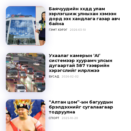
Баячуудийн хүүхдүүд улам
зэрлэгшиж улныхан хэмээн
дорд үзэх хандлага газар авч
байна
ГЭМТ ХЭРЭГ
2026-03-10
Ухаалаг камерын ‘AI’
системээр хуурамч улсын
дугаартай 587 тээврийн
хэрэгслийг илрүүлжээ
БУСАД
2026-02-02
“Алтан цом”-ын багуудын
бүрэлдэхүүнийг сугалаагаар
тодруулна
СПОРТ
2025-10-20