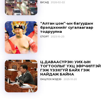
БУСАД
2026-02-02
SUBSCRIBE
“Алтан цом”-ын багуудын
бүрэлдэхүүнийг сугалаагаар
тодруулна
СПОРТ
2025-10-20
Ц.ДАВААСҮРЭН: УИХ-ЫН
ТОГТООЛЫГ ҮХЦ ЗӨРЧИЛТЭЙ
ГЭЖ ҮЗЭХГҮЙ БАЙХ ГЭЖ
НАЙДАЖ БАЙНА
ОНЦЛОХ МЭДЭЭ
2025-10-20