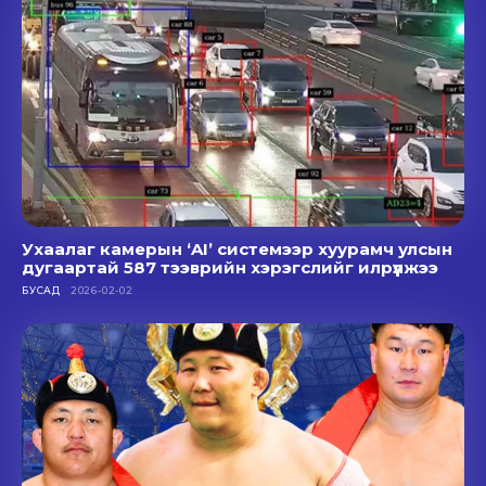
Ухаалаг камерын ‘AI’ системээр хуурамч улсын
дугаартай 587 тээврийн хэрэгслийг илрүүлжээ
БУСАД
2026-02-02