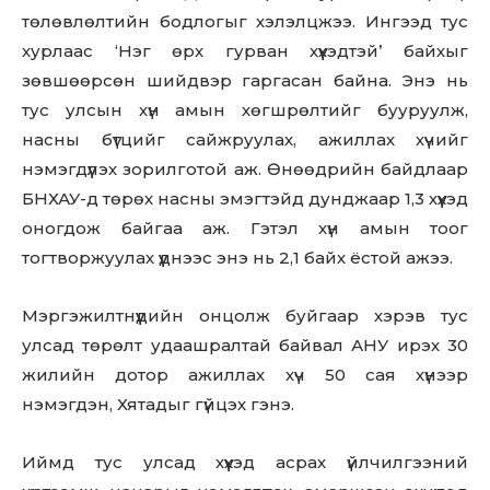
төлөвлөлтийн бодлогыг хэлэлцжээ. Ингээд тус
хурлаас ‘Нэг өрх гурван хүүхэдтэй’ байхыг
зөвшөөрсөн шийдвэр гаргасан байна. Энэ нь
тус улсын хүн амын хөгшрөлтийг бууруулж,
насны бүтцийг сайжруулах, ажиллах хүчийг
нэмэгдүүлэх зорилготой аж. Өнөөдрийн байдлаар
БНХАУ-д төрөх насны эмэгтэйд дунджаар 1,3 хүүхэд
оногдож байгаа аж. Гэтэл хүн амын тоог
тогтворжуулах үүднээс энэ нь 2,1 байх ёстой ажээ.
Мэргэжилтнүүдийн онцолж буйгаар хэрэв тус
улсад төрөлт удаашралтай байвал АНУ ирэх 30
жилийн дотор ажиллах хүч 50 сая хүнээр
нэмэгдэн, Хятадыг гүйцэх гэнэ.
Иймд тус улсад хүүхэд асрах үйлчилгээний