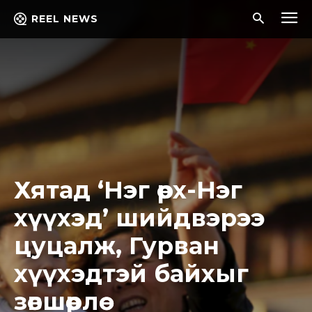
REEL NEWS
Хятад ‘Нэг өрх-Нэг
хүүхэд’ шийдвэрээ
цуцалж, Гурван
хүүхэдтэй байхыг
зөвшөөрлөө