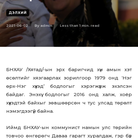
ДЭЛХИЙ
2021-06-02
Less than 1
min. read
By
admin
БНХАУ /Хятад/-ын эрх баригчид хүн амын хэт
өсөлтийг хязгаарлах зорилгоор 1979 онд ‘Нэг
өрх-Нэг хүүхэд’ бодлогыг хэрэгжүүлж эхэлсэн
байдаг. Энэхүү бодлогыг 2016 онд халж, хоёр
хүүхэдтэй байхыг зөвшөөрсөн ч тус улсад төрөлт
нэмэгдээгүй байна.
Иймд БНХАУ-ын коммунист намын улс төрийн
товчоо өнгөрөгч Даваа гарагт хуралдаж, гэр бүл