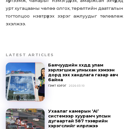
хүртээмж, чанарыг нэмэгдүүлэх, амаржсан эхчүүдэд
урт хугацааны чөлөө олгох, төрөлтийн даатгалын
тогтолцоо нэвтрүүлэх зэрэг ажлуудыг төлөвлөж
эхэлжээ.
LATEST ARTICLES
Баячуудийн хүүхдүүд улам
зэрлэгшиж улныхан хэмээн
дорд үзэх хандлага газар авч
байна
ГЭМТ ХЭРЭГ
2026-03-10
Don't miss
out!
Ухаалаг камерын ‘AI’
системээр хуурамч улсын
Sing up for our newsletter
дугаартай 587 тээврийн
to stay in the loop.
хэрэгслийг илрүүлжээ