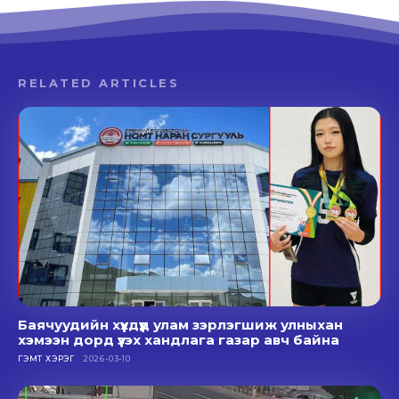
RELATED ARTICLES
Баячуудийн хүүхдүүд улам зэрлэгшиж улныхан
хэмээн дорд үзэх хандлага газар авч байна
ГЭМТ ХЭРЭГ
2026-03-10