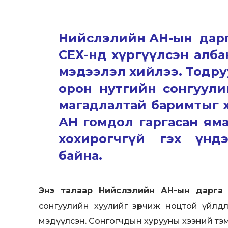
Нийслэлийн АН-ын дарга
СЕХ-нд хүргүүлсэн алб
мэдээлэл хийлээ. Тодру
орон нутгийн сонгуули
магадлалтай баримтыг 
АН гомдол гаргасан ям
хохирогчгүй гэх үндэ
байна.
Энэ талаар Нийслэлийн АН-ын дарга Э.
сонгуулийн хуулийг зөрчиж ноцтой үйлд
мэдүүлсэн. Сонгогчдын хурууны хээний тэ