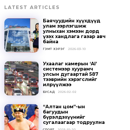
LATEST ARTICLES
Баячуудийн хүүхдүүд
улам зэрлэгшиж
улныхан хэмээн дорд
үзэх хандлага газар авч
байна
ГЭМТ ХЭРЭГ
2026-03-10
Ухаалаг камерын ‘AI’
системээр хуурамч
улсын дугаартай 587
тээврийн хэрэгслийг
илрүүлжээ
БУСАД
2026-02-02
“Алтан цом”-ын
багуудын
бүрэлдэхүүнийг
сугалаагаар тодруулна
СПОРТ
2025-10-20