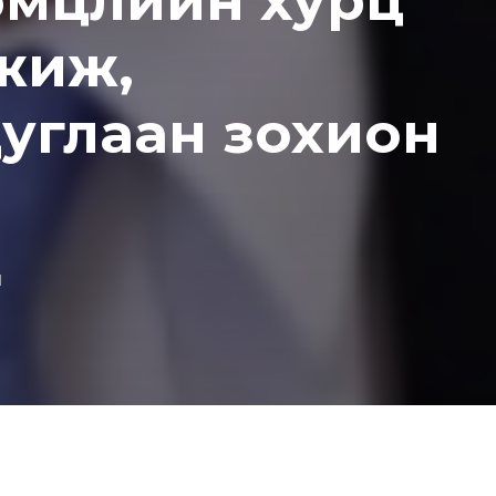
 тэмцлийн хурц
жиж,
цуглаан зохион
d