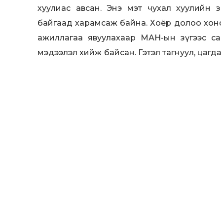
хуулиас авсан. Энэ мэт чухал хуулийн за
байгаад харамсаж байна. Хоёр долоо хоно
ажиллагаа явуулахаар МАН-ын зүгээс с
мэдээлэл хийж байсан. Гэтэл тагнуул, цаг
хандсангүй. Тэр тусмаа гомдол гаргасан 
хэргийг хаасан. Хууль хяналтын байгуул
байдлыг бид хүлээн зөвшөөрч чадахгүй. 
шалгахыг шаардаж эсэpгvvцлийн цуглаа
хууль хяналтын байгууллагын хүмүүсий
зогсохгүй Нийслэлийн АН-ын хорооны д
өөрсдийн хороог байгуулна. Бидэнд үл тоомс
Энэ асуудлыг шийдэхгүй бол дараа, дарааг
Мөн, тавдугаар сарын 20-нд санал тооло
‘Сонгогчийн саналыг хууль бусаар өөрчи