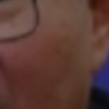
Don't miss out!
Sing up for our newsletter to stay in the loop
SUBSCRIB