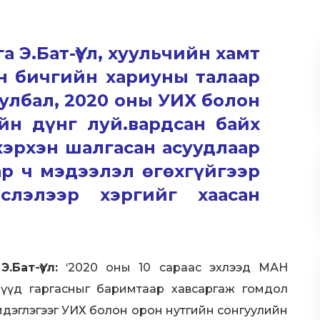
 Э.Бат-Үүл, хуульчийн хамт
ан бичгийн хариуны талаар
улбал, 2020 оны УИХ болон
йн дүнг луй.вардсан байх
хэрхэн шалгасан асуудлаар
ар ч мэдээлэл өгөхгүйгээр
слэлээр хэргийг хаасан
Бат-Үүл:
‘2020 оны 10 сараас эхлээд МАН
лүүд гаргасныг баримтаар хавсаргаж гомдол
мдэглэгээг УИХ болон орон нутгийн сонгуулийн