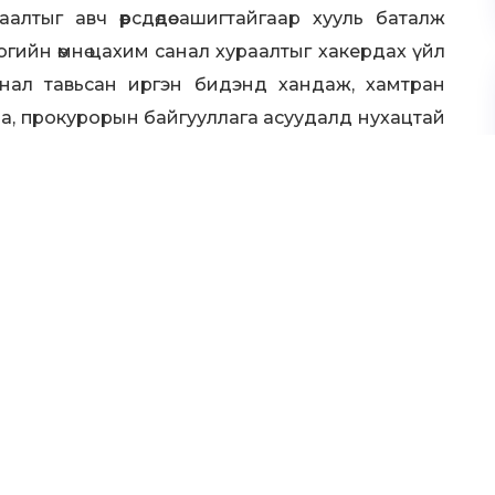
алтыг авч өөрсдөдөө ашигтайгаар хууль баталж
гийн өмнө цахим санал хураалтыг хакердах үйл
анал тавьсан иргэн бидэнд хандаж, хамтран
даа, прокурорын байгууллага асуудалд нухацтай
Нийслэлийн АН-д ямар ч хариу мэдэгдэлгүйгээр
лага нийслэлийн АН-ыг дорд үзэж байна. Ийм
Тиймээс зургадугаар сарын 3-нд энэ хэргийг
н зохион байгуулна. МАН-д үйлчилж байгаа
г явуулахыг шаардаж бид цуглана. Ингээд
эргэд энэ хэргийг тусгайлан шалгах хороог
орлосон байдалтай хандаж байгааг зөвшөөрөхгүй.
ийн тэмцлийн хурц хэлбэрт шилжинэ’ гэлээ.
х хар машины IT инженерээр ажиллаж байхдаа
лж, төрийн эрхийг авсан’ хэрэгт холбогдон,