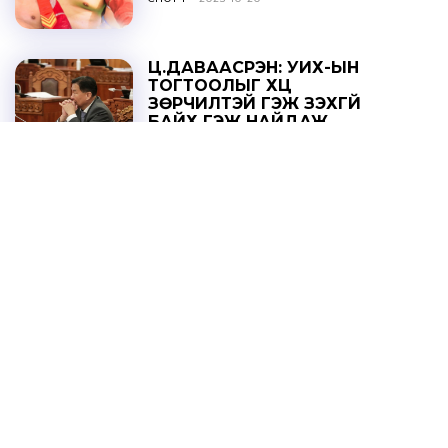
Ц.ДАВААСҮРЭН: УИХ-ЫН
ТОГТООЛЫГ ҮХЦ
ЗӨРЧИЛТЭЙ ГЭЖ ҮЗЭХГҮЙ
БАЙХ ГЭЖ НАЙДАЖ
БАЙНА
ОНЦЛОХ МЭДЭЭ
2025-10-20