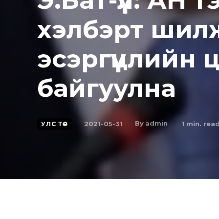
Э.Бат-үүл: АН
хэлбэрт шил
эсэргүүцлийн 
байгуулна
By
admin
2021-05-31
1
min. rea
УЛС ТӨР