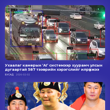
Ухаалаг камерын ‘AI’ системээр хуурамч улсын
дугаартай 587 тээврийн хэрэгслийг илрүүлжээ
БУСАД
2026-02-02