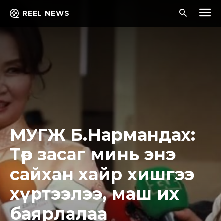
REEL NEWS
МУГЖ Б.Нармандах:
Төр засаг минь энэ
сайхан хайр хишгээ
хүртээлээ, маш их
баярлалаа