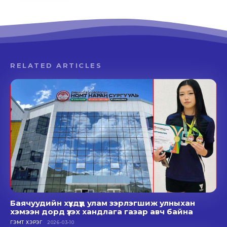
RELATED ARTICLES
Баячуудийн хүүхдүүд улам зэрлэгшиж улныхан
хэмээн дорд үзэх хандлага газар авч байна
ГЭМТ ХЭРЭГ
2026-03-10