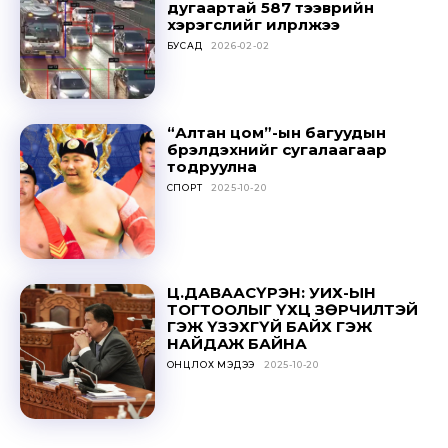
дугаартай 587 тээврийн
хэрэгслийг илрүүлжээ
БУСАД
2026-02-02
Don't miss
“Алтан цом”-ын багуудын
бүрэлдэхүүнийг сугалаагаар
out!
тодруулна
СПОРТ
2025-10-20
Sing up for our newsletter
to stay in the loop.
SUBSCRIBE
Ц.ДАВААСҮРЭН: УИХ-ЫН
ТОГТООЛЫГ ҮХЦ ЗӨРЧИЛТЭЙ
ГЭЖ ҮЗЭХГҮЙ БАЙХ ГЭЖ
НАЙДАЖ БАЙНА
ОНЦЛОХ МЭДЭЭ
2025-10-20