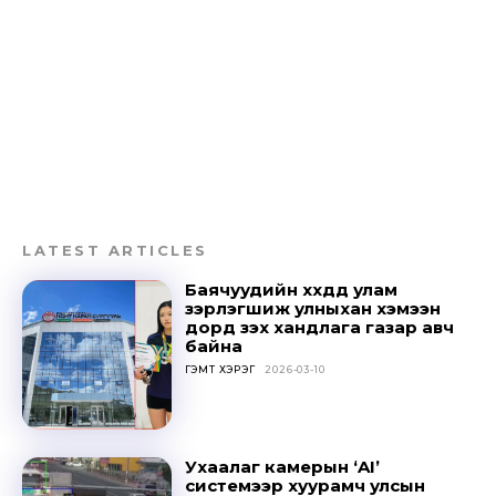
LATEST ARTICLES
Баячуудийн хүүхдүүд улам
зэрлэгшиж улныхан хэмээн
дорд үзэх хандлага газар авч
байна
ГЭМТ ХЭРЭГ
2026-03-10
Ухаалаг камерын ‘AI’
системээр хуурамч улсын