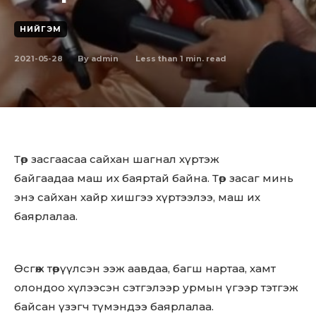
НИЙГЭМ
2021-05-28
Less than 1
min. read
By
admin
Төр засгаасаа сайхан шагнал хүртэж
байгаадаа маш их баяртай байна. Төр засаг минь
энэ сайхан хайр хишгээ хүртээлээ, маш их
баярлалаа.
Өсгөж төрүүлсэн ээж аавдаа, багш нартаа, хамт
олондоо хүлээсэн сэтгэлээр урмын үгээр тэтгэж
байсан үзэгч түмэндээ баярлалаа.