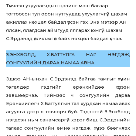
Түүнчлэн ухуулагчдын цалинг маш багаар
тогтоосон тул орон нутгуудад ухуулагчгүй шахам
ажиллах нөхцөл байдал үүссэн гэх. Энэ мэтээр АН
ялсан, ялагдсан аймгууд ялгарах юмгүй шахам
С.Эрдэнэд үйлчлэхгүй байх нөхцөл байдал үүсчээ.
З.ЭНХБОЛД, Х.БАТТУЛГА НАР НЭГДЭЖ,
СОНГУУЛИЙН ДАРАА НАМАА АВНА
Эдүгээ АН-ынхан С.Эрдэнэд байгаа тамгыг хүчин
төгөлдөр гэдгийг ерөнхийдөө хүлээн
зөвшөөрчээ. Тиймээс ч сонгуулийн дараа
Ерөнхийлөгч Х.Баттулгын тал хурдхан намаа авах
агуулга дээр л төвлөрч буй. Тэдэнтэй З.Энхболд
нэгдсэн нь ч санамсаргүй хэрэг биш. С.Эрдэнийн
талаас сонгуулийн өмнө нэгдэж, хүчээ бөөгнүүлэх