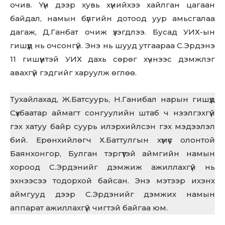
очив. Үүн дээр хувь хүнийхээ хайлган цагаан
байдал, намын бүлгийн дотоод уур амьсгалаа
дагаж, Д.Ганбат очиж үзэгдлээ. Бусад УИХ-ын
гишүүд нь очсонгүй. Энэ нь шууд утгаараа С.Эрдэнэ
11 гишүүнтэй УИХ дахь сөрөг хүчнээс дэмжлэг
авахгүй гэдгийг харуулж өглөө.
Тухайлахад, Ж.Батсуурь, Н.Ганибал нарын гишүүд
Сүхбаатар аймагт сонгуулийн штаб ч нээлгэхгүй
гэх хатуу байр суурь илэрхийлсэн гэх мэдээлэл
бий. Ерөнхийлөгч Х.Баттулгын хүмүүс олонтой
Баянхонгор, Булган тэргүүтэй аймгийн намын
хороод С.Эрдэнийг дэмжиж ажиллахгүй нь
эхнээсээ тодорхой байсан. Энэ мэтээр ихэнх
аймгууд дээр С.Эрдэнийг дэмжих намын
аппарат ажиллахгүй чигтэй байгаа юм.