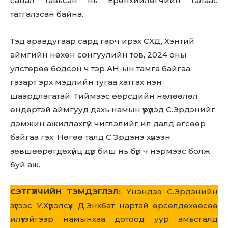
санал тавьсан нь Ерөнхийлөгчийн талаас
татгалзсан байна.
Тэд аравдугаар сард гарч ирэх СХД, Хэнтий
аймгийн нөхөн сонгуулийн тов, 2024 оны
улстөрөө бодсон ч тэр АН-ын тамга байгаа
Don't miss
газарт эрх мэдлийн тугаа хатгах нэн
out!
шаардлагатай. Тиймээс өөрсдийн нөлөөлөл
өндөртэй аймгууд дахь намын үүрүүдэд С.Эрдэнийг
Sing up for our newsletter
to stay in the loop.
дэмжин ажиллахгүй чиглэлийг ил далд өгсөөр
байгаа гэх. Нөгөө талд С.Эрдэнэ хүлээн
зөвшөөрөгдөхүйц дүр биш нь бүр ч нэрмээс болж
SUBSCRIBE
буй аж.
СЭТГҮҮЛЧИЙН ТЭМДЭГЛЭЛ:
Үнэндээ С.Эрдэнийн
зүгээс У.Хүрэлсүх, Д.Энхбат нартай өрсөлдөхөөсөө
илүүтэйгээр намынхаа дотоод уур амьсгалд