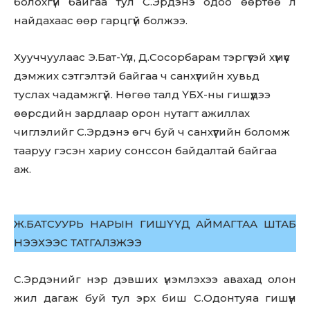
болохгүй байгаа тул С.Эрдэнэ одоо өөртөө л
найдахаас өөр гарцгүй болжээ.
Хууччуулаас Э.Бат-Үүл, Д.Сосорбарам тэргүүтэй хүмүүс
дэмжих сэтгэлтэй байгаа ч санхүүгийн хувьд
туслах чадамжгүй. Нөгөө талд ҮБХ-ны гишүүдээ
өөрсдийн зардлаар орон нутагт ажиллах
чиглэлийг С.Эрдэнэ өгч буй ч санхүүгийн боломж
тааруу гэсэн хариу сонссон байдалтай байгаа
аж.
Ж.БАТСУУРЬ НАРЫН ГИШҮҮД АЙМАГТАА ШТАБ
НЭЭХЭЭС ТАТГАЛЗЖЭЭ
С.Эрдэнийг нэр дэвших үнэмлэхээ авахад олон
жил дагаж буй тул эрх биш С.Одонтуяа гишүүн