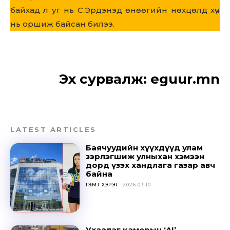
байхад л уг нь С.Эрдэнэд өнөөгийн нөхцөлд хүч
нь оршиж байсан билээ.
Эх сурвалж:
eguur.mn
LATEST ARTICLES
Баячуудийн хүүхдүүд улам
зэрлэгшиж улныхан хэмээн
дорд үзэх хандлага газар авч
байна
ГЭМТ ХЭРЭГ
2026-03-10
Ухаалаг камерын ‘AI’