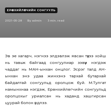
ЕРӨНХИЙЛӨГЧИЙН СОНГУУЛЬ
2021-05-28
3
min. read
By
admin
Эв эе хагарч, нэгнээ элдэвлэж явсан түүхээ хойш
нь тавьж байгаад сонгуулиар зэвүүн нэгдэж
чаддаг нь МАН-ынхан онцлог. Эсрэг талд АН-
ынхан энэ удаа жинхэнэ тархай бутархай
байдалтай сонгуульд оролцож буй. М.Тулгат
намынхнаа нэгдэж, Ерөнхийлөгчийн сонгуульд
оролцохыг уриалсан нь хаданд хашгирсан
цуурай болон үлдлээ.