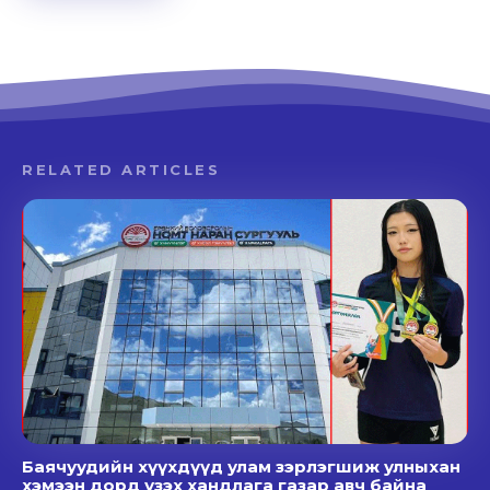
RELATED ARTICLES
Баячуудийн хүүхдүүд улам зэрлэгшиж улныхан
хэмээн дорд үзэх хандлага газар авч байна