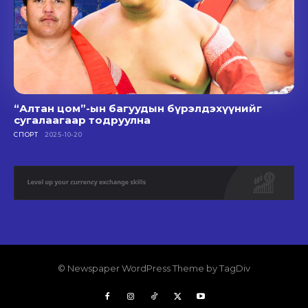
“Алтан цом”-ын багуудын бүрэлдэхүүнийг
сугалаагаар тодруулна
СПОРТ
2025-10-20
© Newspaper WordPress Theme by TagDiv