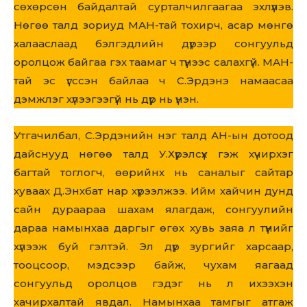
сөхөрсөн байдалтай сурталчилгаагаа эхлүүлэв.
Нөгөө талд зориуд МАН-тай тохирч, асар мөнгө
халааслаад бэлгэдлийн дүрээр сонгуульд
оролцож байгаа гэх таамаг ч түүнээс салахгүй. МАН-
тай эс үгссэн байлаа ч С.Эрдэнэ намаасаа
дэмжлэг хүлээгээгүй нь дүр нь үнэн.
Утгачилбал, С.Эрдэнийн нэг талд АН-ын дотоод
дайснууд нөгөө талд У.Хүрэлсүх гэж хүчирхэг
багтай тоглогч, өөрийнх нь саналыг сайтар
хуваах Д.Энхбат нар хүрээлжээ. Ийм хайчин дунд
сайн дураараа шахам ялагдаж, сонгуулийн
дараа намынхаа даргыг өгөх хувь заяа л түүнийг
хүлээж буй гэлтэй. Эл дүр зургийг харсаар,
тооцсоор, мэдсээр байж, чухам яагаад
сонгуульд оролцов гэдэг нь л ихээхэн
хачирхалтай явдал. Намынхаа тамгыг атгаж