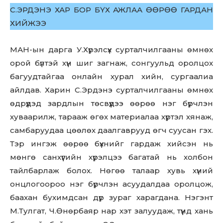
С.ЭРДЭНЭ ХАР БОР БҮХ АЖЛАА ӨӨРӨӨ ГАРДАН
ХИЙЖЭЭ
МАН-ын дарга У.Хүрэлсүх сурталчилгааны өмнөх
орой бүлтэй хүн шиг загнаж, сонгуульд оролцох
багуудтайгаа онлайн хурал хийн, сургаалиа
айлдав. Харин С.Эрдэнэ сурталчилгааны өмнөх
өдрүүдэд зардлын төсвүүдээ өөрөө нэг бүрчлэн
хуваарилж, тарааж өгөх материалаа хүртэл хянаж,
самбаруудаа цөөлөх даалгаврууд өгч суусан гэх.
Тэр ингэж өөрөө бүхнийг гардаж хийсэн нь
мөнгө санхүүгийн хүрэлцээ багатай нь холбон
тайлбарлаж болох. Нөгөө талаар хувь хүний
онцлогоороо нэг бүрчлэн асуудалдаа оролцож,
баахан бухимдсан дүр зураг харагдана. Нэгэнт
М.Тулгат, Ч.Өнөрбаяр нар хэт залуудаж, түүнд хань