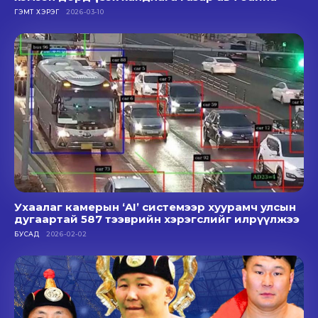
ГЭМТ ХЭРЭГ
2026-03-10
Ухаалаг камерын ‘AI’ системээр хуурамч улсын
дугаартай 587 тээврийн хэрэгслийг илрүүлжээ
БУСАД
2026-02-02