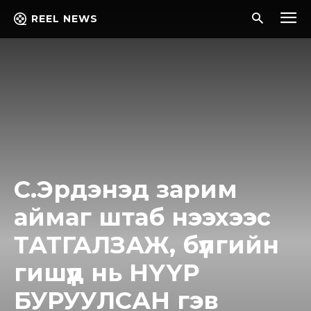
REEL NEWS
С.Эрдэнэд зарим
аймаг штаб нээхээс
ТАТГАЛЗАЖ, бүлгийн
гишүүд нь НҮҮР
БУРУУЛСАН гэв