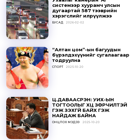
системээр хуурамч улсын
дугаартай 587 тээврийн
хэрэгслийг илрүүлжээ
БУСАД
2026-02-02
“Алтан цом”-ын багуудын
бүрэлдэхүүнийг сугалаагаар
тодруулна
СПОРТ
2025-10-20
Ц.ДАВААСҮРЭН: УИХ-ЫН
ТОГТООЛЫГ ҮХЦ ЗӨРЧИЛТЭЙ
ГЭЖ ҮЗЭХГҮЙ БАЙХ ГЭЖ
НАЙДАЖ БАЙНА
ОНЦЛОХ МЭДЭЭ
2025-10-20